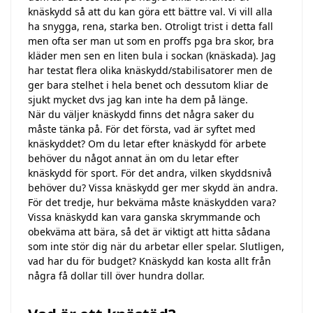
knäskydd så att du kan göra ett bättre val. Vi vill alla
ha snygga, rena, starka ben. Otroligt trist i detta fall
men ofta ser man ut som en proffs pga bra skor, bra
kläder men sen en liten bula i sockan (knäskada). Jag
har testat flera olika knäskydd/stabilisatorer men de
ger bara stelhet i hela benet och dessutom kliar de
sjukt mycket dvs jag kan inte ha dem på länge.
När du väljer knäskydd finns det några saker du
måste tänka på. För det första, vad är syftet med
knäskyddet? Om du letar efter knäskydd för arbete
behöver du något annat än om du letar efter
knäskydd för sport. För det andra, vilken skyddsnivå
behöver du? Vissa knäskydd ger mer skydd än andra.
För det tredje, hur bekväma måste knäskydden vara?
Vissa knäskydd kan vara ganska skrymmande och
obekväma att bära, så det är viktigt att hitta sådana
som inte stör dig när du arbetar eller spelar. Slutligen,
vad har du för budget? Knäskydd kan kosta allt från
några få dollar till över hundra dollar.