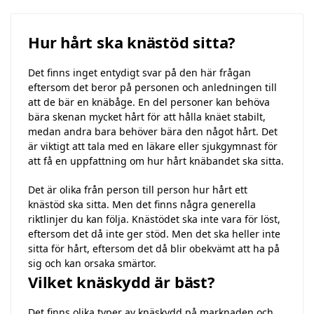
Hur hårt ska knästöd sitta?
Det finns inget entydigt svar på den här frågan
eftersom det beror på personen och anledningen till
att de bär en knäbåge. En del personer kan behöva
bära skenan mycket hårt för att hålla knäet stabilt,
medan andra bara behöver bära den något hårt. Det
är viktigt att tala med en läkare eller sjukgymnast för
att få en uppfattning om hur hårt knäbandet ska sitta.
Det är olika från person till person hur hårt ett
knästöd ska sitta. Men det finns några generella
riktlinjer du kan följa. Knästödet ska inte vara för löst,
eftersom det då inte ger stöd. Men det ska heller inte
sitta för hårt, eftersom det då blir obekvämt att ha på
sig och kan orsaka smärtor.
Vilket knäskydd är bäst?
Det finns olika typer av knäskydd på marknaden och