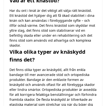
Vad är ett knästöd?
Har du ont i knät är det viktigt att välja rätt knästöd.
Ett knästöd det hjälper dig att få ökad stabilitet i dina
knän och kan användas i förebyggande syfte – och
illför också värme. Det finns knästöd som skyddar mot
yttre slag, det finns stöd som stabiliserar vid en
befintlig skada eller under en rehabilitering och det
finns stöd som används vid allvarliga och komplexa
skador.
Vilka olika typer av knäskydd
finns det?
Det finns olika typer av knäskydd, allt från enkla
bandage till mer avancerade stöd och ortopediska
produkter. Bandage är den enklaste formen av
knäskydd och används oftast för att förebygga skador
eller lindra smärtor. Ortopediska produkter är avsedda
för att korrigera felaktiga benställningar och förhindra
framtida skador. De flesta knäskydd är tillverkade av
elastiska material som stretchar sig när du böjer dig