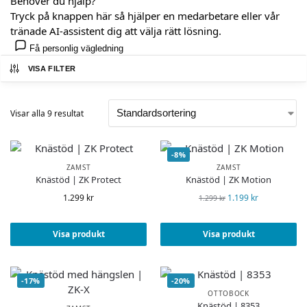
Behöver du hjälp?
Tryck på knappen här så hjälper en medarbetare eller vår
tränade AI-assistent dig att välja rätt lösning.
Få personlig vägledning
VISA FILTER
Visar alla 9 resultat
-8%
ZAMST
ZAMST
Knästöd | ZK Protect
Knästöd | ZK Motion
1.299
kr
1.199
kr
1.299
kr
Visa produkt
Visa produkt
-17%
-20%
OTTOBOCK
Knästöd | 8353