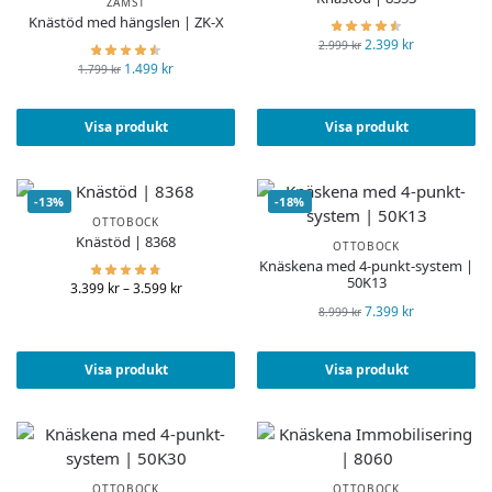
ZAMST
Knästöd med hängslen | ZK-X
2.399
kr
2.999
kr
1.499
kr
1.799
kr
Visa produkt
Visa produkt
-13%
-18%
OTTOBOCK
Knästöd | 8368
OTTOBOCK
Knäskena med 4-punkt-system |
50K13
3.399
kr
–
3.599
kr
7.399
kr
8.999
kr
Visa produkt
Visa produkt
OTTOBOCK
OTTOBOCK