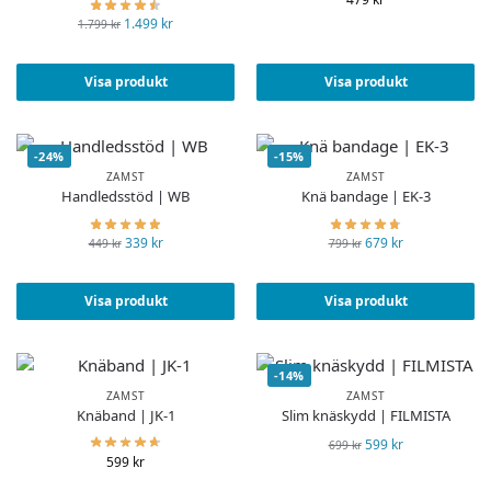
1.499
kr
1.799
kr
Visa produkt
Visa produkt
-24%
-15%
ZAMST
ZAMST
Handledsstöd | WB
Knä bandage | EK-3
339
kr
679
kr
449
kr
799
kr
Visa produkt
Visa produkt
-14%
ZAMST
ZAMST
Knäband | JK-1
Slim knäskydd | FILMISTA
599
kr
699
kr
599
kr