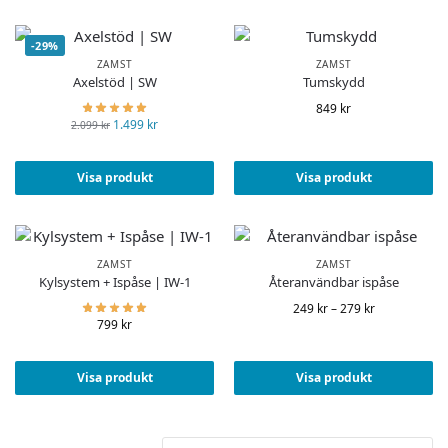
-29%
ZAMST
ZAMST
Axelstöd | SW
Tumskydd
849
kr
1.499
kr
2.099
kr
Visa produkt
Visa produkt
ZAMST
ZAMST
Kylsystem + Ispåse | IW-1
Återanvändbar ispåse
249
kr
–
279
kr
799
kr
Visa produkt
Visa produkt