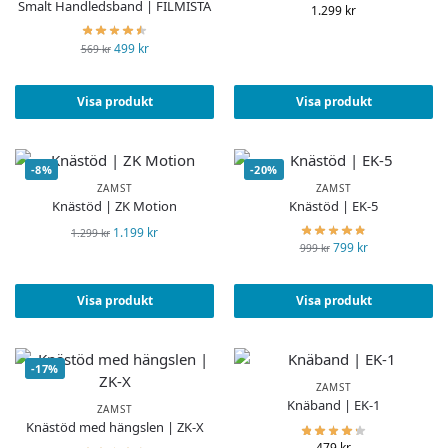
Smalt Handledsband | FILMISTA
1.299
kr
499
kr
569
kr
Visa produkt
Visa produkt
-8%
-20%
ZAMST
ZAMST
Knästöd | ZK Motion
Knästöd | EK-5
1.199
kr
1.299
kr
799
kr
999
kr
Visa produkt
Visa produkt
-17%
ZAMST
Knäband | EK-1
ZAMST
Knästöd med hängslen | ZK-X
479
kr