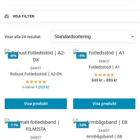
VISA FILTER
Visar alla 24 resultat
-8%
-4%
ZAMST
Fotledsstöd | A1
ZAMST
Robust Fotledsstöd | A2-DX
849
kr
–
889
kr
1.099
kr
1.199
kr
Visa produkt
Visa produkt
-11%
-30%
ZAMST
Armbågsband | EB
ZAMST