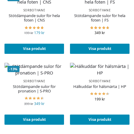
SORBOTHANE
SORBOTHANE
Stötdämpande sulor för hela
Stötdämpande sulor för hela
foten | CNS
foten | FS
179
kr
349
kr
199
kr
Visa produkt
Visa produkt
-13%
SORBOTHANE
SORBOTHANE
Stötdämpande sulor för
Hälkuddar för hälsmärta | HP
pronation | S-PRO
199
kr
349
kr
399
kr
Visa produkt
Visa produkt