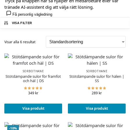
Tryck på knappen här så hjälper en medarbetare eller vår
tränade AI-assistent dig att välja rätt lösning.
Få personlig vägledning
VISA FILTER
Visar alla 6 resultat
SORBOTHANE
SORBOTHANE
Stötdämpande sulor för framfot
Stötdämpande sulor för hälen |
och häl | DS
SS
349
kr
289
kr
Visa produkt
Visa produkt
-10%