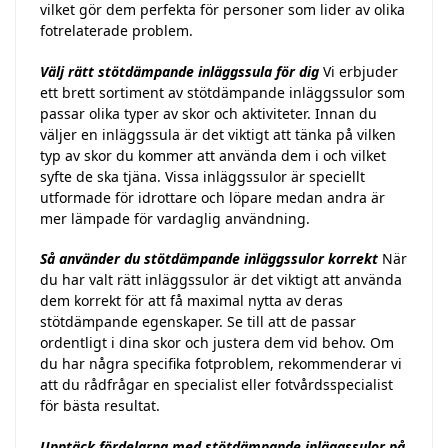
vilket gör dem perfekta för personer som lider av olika
fotrelaterade problem.
Välj rätt stötdämpande inläggssula för dig
Vi erbjuder
ett brett sortiment av stötdämpande inläggssulor som
passar olika typer av skor och aktiviteter. Innan du
väljer en inläggssula är det viktigt att tänka på vilken
typ av skor du kommer att använda dem i och vilket
syfte de ska tjäna. Vissa inläggssulor är speciellt
utformade för idrottare och löpare medan andra är
mer lämpade för vardaglig användning.
Så använder du stötdämpande inläggssulor korrekt
När
du har valt rätt inläggssulor är det viktigt att använda
dem korrekt för att få maximal nytta av deras
stötdämpande egenskaper. Se till att de passar
ordentligt i dina skor och justera dem vid behov. Om
du har några specifika fotproblem, rekommenderar vi
att du rådfrågar en specialist eller fotvårdsspecialist
för bästa resultat.
Upptäck fördelarna med stötdämpande inläggssulor på