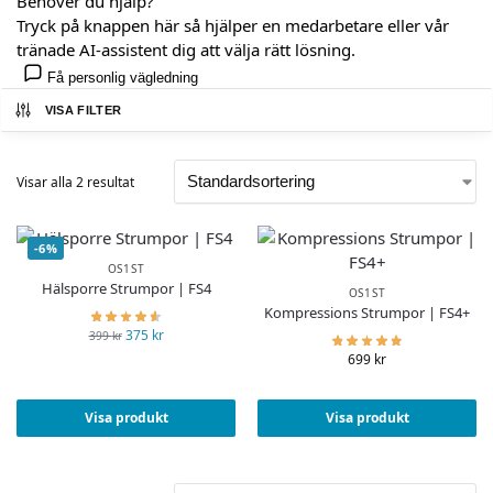
Behöver du hjälp?
Tryck på knappen här så hjälper en medarbetare eller vår
tränade AI-assistent dig att välja rätt lösning.
Få personlig vägledning
VISA FILTER
Visar alla 2 resultat
-6%
OS1ST
Hälsporre Strumpor | FS4
OS1ST
Kompressions Strumpor | FS4+
375
kr
399
kr
699
kr
Visa produkt
Visa produkt