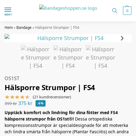
0
MENY
Hem
»
Bandage
»
Hälsporre Strumpor | FS4
OS1ST
Hälsporre Strumpor | FS4
(
21
kundrecensioner)
375
kr
399
kr
-6%
Upptäck komfort och lindring för dina fötter med FS4
hälsporre strumpor från OS1st®!
Dessa ortopediska
kompressionsstrumpor är specialdesignade för att motverka
och lindra smärta från hälsporre (Plantar Fasciitis) och andra