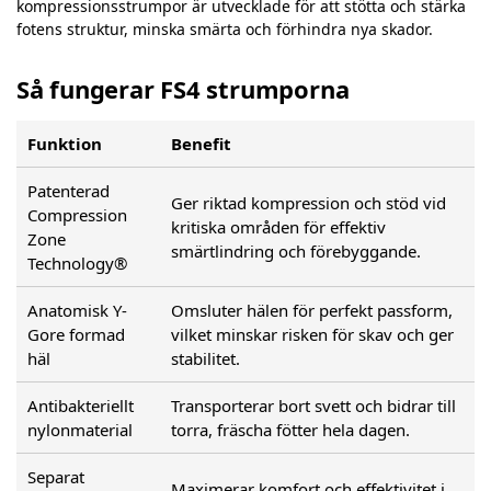
kompressionsstrumpor är utvecklade för att stötta och stärka
fotens struktur, minska smärta och förhindra nya skador.
Så fungerar FS4 strumporna
Funktion
Benefit
Patenterad
Ger riktad kompression och stöd vid
Compression
kritiska områden för effektiv
Zone
smärtlindring och förebyggande.
Technology®
Anatomisk Y-
Omsluter hälen för perfekt passform,
Gore formad
vilket minskar risken för skav och ger
häl
stabilitet.
Antibakteriellt
Transporterar bort svett och bidrar till
nylonmaterial
torra, fräscha fötter hela dagen.
Separat
Maximerar komfort och effektivitet i