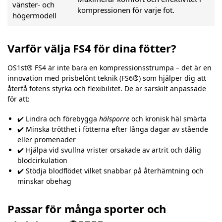
vänster- och
kompressionen för varje fot.
högermodell
Varför välja FS4 för dina fötter?
OS1st® FS4 är inte bara en kompressionsstrumpa – det är en
innovation med prisbelönt teknik (FS6®) som hjälper dig att
återfå fotens styrka och flexibilitet. De är särskilt anpassade
för att:
✔️ Lindra och förebygga
hälsporre
och kronisk häl smärta
✔️ Minska trötthet i fötterna efter långa dagar av stående
eller promenader
✔️ Hjälpa vid svullna vrister orsakade av artrit och dålig
blodcirkulation
✔️ Stödja blodflödet vilket snabbar på återhämtning och
minskar obehag
Passar för många sporter och