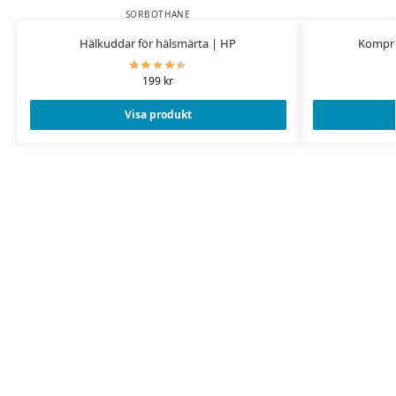
SORBOTHANE
Hälkuddar för hälsmärta | HP
Kompre
199
kr
Visa produkt