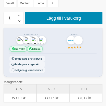
Small
Medium
Large
XL
Lägg till i varukorg
BETALNING
FRAKT
★
★
★
★
★
Fri frakt
Klarna
30 dagars gratis byte
14 dagars angeratt
5-stjarnig kundservice
Mängdrabatt
3 - 5
6 - 9
10 +
359,10
kr
339,15
kr
331,17
kr