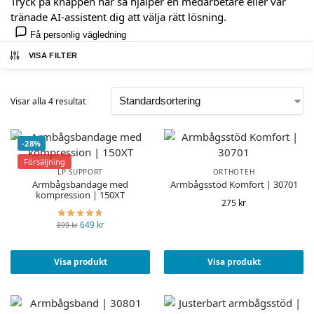
Tryck på knappen här så hjälper en medarbetare eller vår
tränade AI-assistent dig att välja rätt lösning.
Få personlig vägledning
VISA FILTER
Visar alla 4 resultat
-28%
Försäljning
LP SUPPORT
ORTHOTEH
Armbågsbandage med
Armbågsstöd Komfort | 30701
kompression | 150XT
275
kr
649
kr
899
kr
Visa produkt
Visa produkt