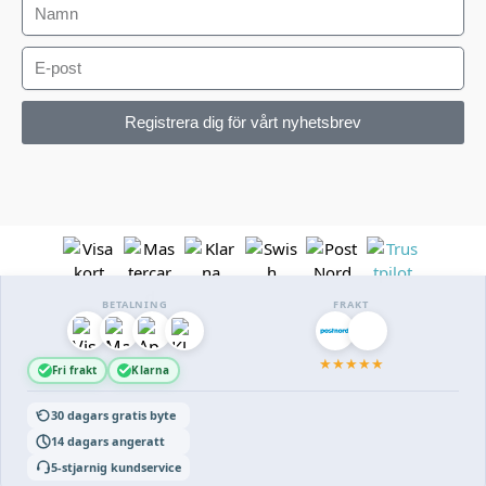
Registrera dig för vårt nyhetsbrev
BETALNING
FRAKT
★
★
★
★
★
Fri frakt
Klarna
30 dagars gratis byte
14 dagars angeratt
5-stjarnig kundservice