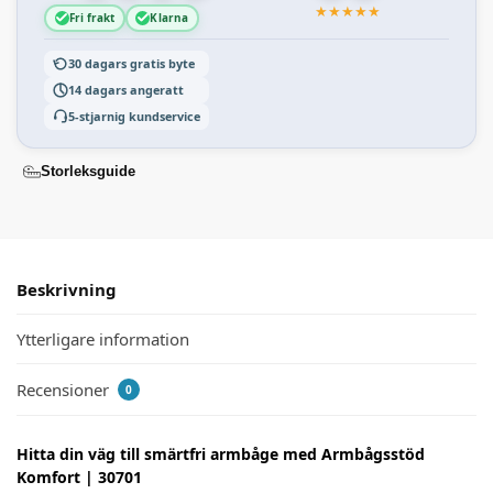
★
★
★
★
★
Fri frakt
Klarna
30 dagars gratis byte
14 dagars angeratt
5-stjarnig kundservice
Storleksguide
Beskrivning
Ytterligare information
Recensioner
0
Hitta din väg till smärtfri armbåge med Armbågsstöd
Komfort | 30701