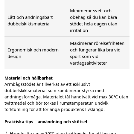
Minimerar svett och
Lätt och andningsbart
obehag så du kan bära
dubbelskiktsmaterial
stödet hela dagen utan
irritation
Maximerar rörelsefriheten
Ergonomisk och modern
och fungerar lika bra vid
design
sport som vid
vardagsaktiviteter
Material och hållbarhet
Armbågsstödet är tillverkat av ett exklusivt
dubbelskiktsmaterial som kombinerar styrka med
andningsförmåga. Materialet tål handtvätt vid max 30°C utan
tvättmedel och bör torkas i rumstemperatur, undvik
torktumling för att förlänga produktens livslängd.
Praktiska tips – användning och skötsel
💧 Handtvätta i max 30°C utan tvättmedel för att bevara