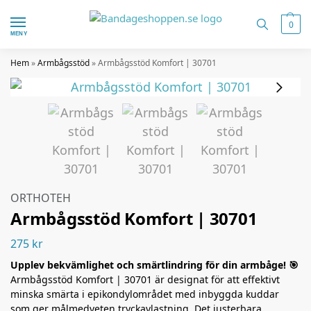
0
MENY
Hem
»
Armbågsstöd
»
Armbågsstöd Komfort | 30701
ORTHOTEH
Armbågsstöd Komfort | 30701
275
kr
Upplev bekvämlighet och smärtlindring för din armbåge! 🎯
Armbågsstöd Komfort | 30701 är designat för att effektivt
minska smärta i epikondylområdet med inbyggda kuddar
som ger målmedveten tryckavlastning. Det justerbara