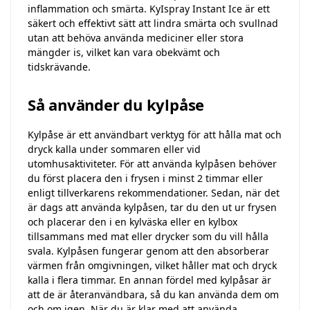
inflammation och smärta. KyIspray Instant Ice är ett
säkert och effektivt sätt att lindra smärta och svullnad
utan att behöva använda mediciner eller stora
mängder is, vilket kan vara obekvämt och
tidskrävande.
Så använder du kylpåse
Kylpåse är ett användbart verktyg för att hålla mat och
dryck kalla under sommaren eller vid
utomhusaktiviteter. För att använda kylpåsen behöver
du först placera den i frysen i minst 2 timmar eller
enligt tillverkarens rekommendationer. Sedan, när det
är dags att använda kylpåsen, tar du den ut ur frysen
och placerar den i en kylväska eller en kylbox
tillsammans med mat eller drycker som du vill hålla
svala. Kylpåsen fungerar genom att den absorberar
värmen från omgivningen, vilket håller mat och dryck
kalla i flera timmar. En annan fördel med kylpåsar är
att de är återanvändbara, så du kan använda dem om
och om igen. När du är klar med att använda