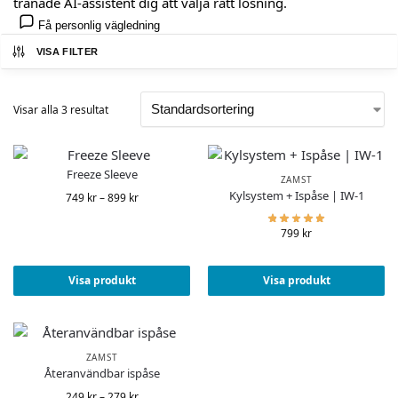
tränade AI-assistent dig att välja rätt lösning.
Få personlig vägledning
VISA FILTER
Visar alla 3 resultat
Freeze Sleeve
ZAMST
Kylsystem + Ispåse | IW-1
749
kr
–
899
kr
799
kr
Visa produkt
Visa produkt
ZAMST
Återanvändbar ispåse
249
kr
–
279
kr