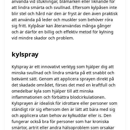
använda vid stukningar, blåmärken eller liknande för
att lindra smärta och svullnad. Eftersom kylpåsen inte
blir stel och hård när den är fryst är den även praktisk
att använda på leder och muskler som behöver röra
sig fritt. Kylpåsar kan återanvändas många gånger
och är därför en billig och effektiv metod för kylning
vid mindre skador och problem.
kylspray
Kylspray är ett innovativt verktyg som hjälper dig att
minska svullnad och lindra smärta på ett snabbt och
bekvämt sätt. Genom att applicera sprayen direkt på
det skadade området, förses det med en kraftfull och
omedelbar kyla som hjälper till att minska
inflammationen och förbättra blodcirkulationen.
Kylsprayen är idealisk för idrottare eller personer som
ständigt rör sig eftersom den är lätt att bära med sig
och applicera utan behov av kylkuddar eller is. Den
fungerar också bra för personer som har kroniska
smärtor, artrit eller andra hälsoproblem som orsakar