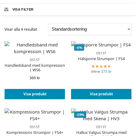
VISA FILTER
Visar alla 4 resultat
-6%
OS1ST
Hälsporre Strumpor | FS4
OS1ST
Handledsband med kompression
| WS6
375
kr
399
kr
369
kr
Visa produkt
Visa produkt
-29%
OS1ST
OS1ST
Kompressions Strumpor | FS4+
Hallux Valgus Strumpa med