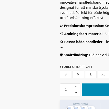
innovativa handledsband med
designat för att minska trycke
svullnad. Perfekt för både hö
och återhämtning effektivt.
✔️
Precisionskompression:
Se
💨
Andningsbart material:
Bek
🔄
Passar båda handleder:
Fle
↔️
🛡️
Smärtlindring:
Hjälper vid 
STORLEK
:
INGET VALT
S
M
L
XL
BETALNING