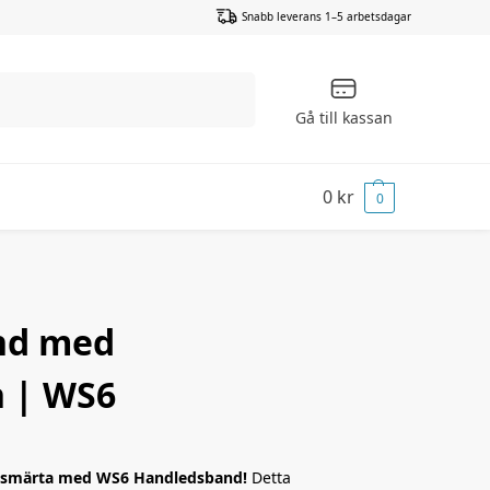
Snabb leverans 1–5 arbetsdagar
Sök
Gå till kassan
0
kr
0
nd med
 | WS6
dssmärta med WS6 Handledsband!
Detta