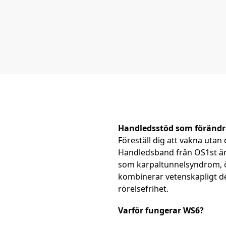
Handledsstöd som förändr
Föreställ dig att vakna utan
Handledsband från OS1st är i
som karpaltunnelsyndrom, ö
kombinerar vetenskapligt de
rörelsefrihet.
Varför fungerar WS6?