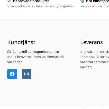
Beprövade produkter
Bra kundtjän
Vi är godkända av läkemedelsmyndigheten
via e-post och chat
Kundtjänst
Leverans
Alla våra paket s
kontakt@bandageshoppen.se
Mails besvaras inom 24 timmar på
Instabox. Vi sträva
vardagar.
varorna samma e
vardag.