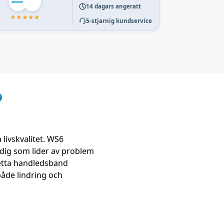
14 dagars angeratt
★
★
★
★
★
5-stjarnig kundservice
livskvalitet. WS6
dig som lider av problem
etta handledsband
åde lindring och