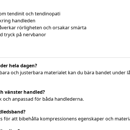
m tendinit och tendinopati
 kring handleden
påverkar rörligheten och orsakar smärta
 tryck på nervbanor
der hela dagen?
sbara och justerbara materialet kan du bära bandet under l
ch vänster handled?
sk och anpassad för båda handlederna.
ndledsband?
för att bibehålla kompressionens egenskaper och material