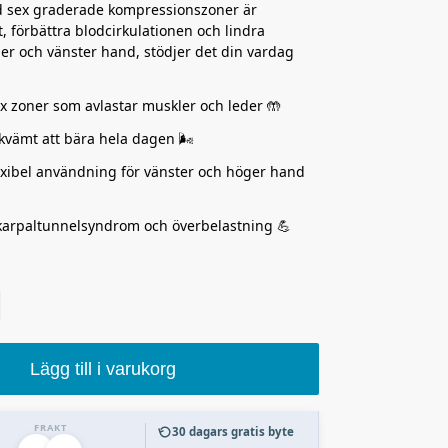
 sex graderade kompressionszoner är
t, förbättra blodcirkulationen och lindra
ger och vänster hand, stödjer det din vardag
x zoner som avlastar muskler och leder 🤲
vämt att bära hela dagen 🌬️
xibel användning för vänster och höger hand
karpaltunnelsyndrom och överbelastning 💪
Lägg till i varukorg
FRAKT
30 dagars gratis byte