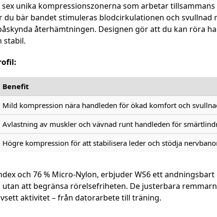
 sex unika kompressionszonerna som arbetar tillsammans fö
r du bär bandet stimuleras blodcirkulationen och svullnad r
påskynda återhämtningen. Designen gör att du kan röra ha
stabil.
ofil:
Benefit
Mild kompression nära handleden för ökad komfort och svulln
Avlastning av muskler och vävnad runt handleden för smärtlindrin
Högre kompression för att stabilisera leder och stödja nervbanor,
andex och 76 % Micro-Nylon, erbjuder WS6 ett andningsbart 
d utan att begränsa rörelsefriheten. De justerbara remmarna
sett aktivitet – från datorarbete till träning.