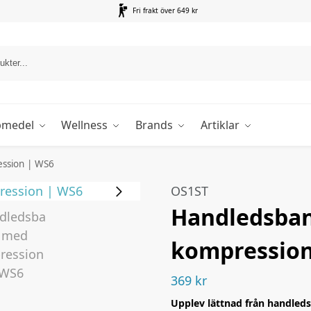
Fri frakt över 649 kr
pmedel
Wellness
Brands
Artiklar
ssion | WS6
OS1ST
Handledsba
kompression
369
kr
Upplev lättnad från handle