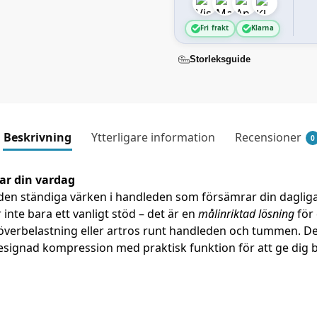
Fri frakt
Klarna
Storleksguide
Beskrivning
Ytterligare information
Recensioner
0
ar din vardag
 den ständiga värken i handleden som försämrar din dagliga 
nte bara ett vanligt stöd – det är en
målinriktad lösning
för 
verbelastning eller artros runt handleden och tummen. D
signad kompression med praktisk funktion för att ge dig b