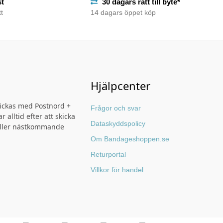
st
30 dagars rätt till byte*
t
14 dagars öppet köp
Hjälpcenter
kickas med Postnord +
Frågor och svar
r alltid efter att skicka
Dataskyddspolicy
ller nästkommande
Om Bandageshoppen.se
Returportal
Villkor för handel