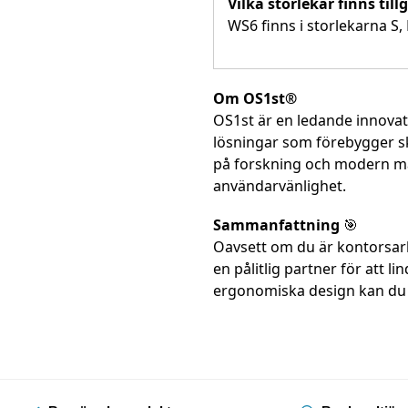
Vilka storlekar finns til
WS6 finns i storlekarna S, 
Om OS1st®
OS1st är en ledande innova
lösningar som förebygger s
på forskning och modern ma
användarvänlighet.
Sammanfattning
🎯
Oavsett om du är kontorsarb
en pålitlig partner för att 
ergonomiska design kan du 