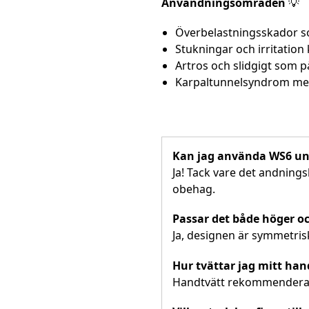
Användningsområden
💡
Överbelastningsskador so
Stukningar och irritation
Artros och slidgigt som 
Karpaltunnelsyndrom med
Kan jag använda WS6 un
Ja! Tack vare det andning
obehag.
Passar det både höger o
Ja, designen är symmetri
Hur tvättar jag mitt ha
Handtvätt rekommenderas 