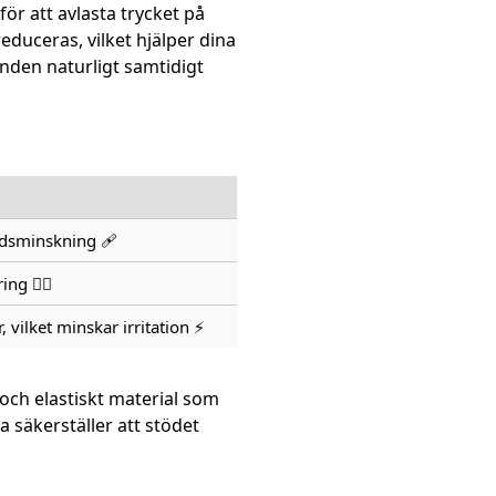
r att avlasta trycket på
educeras, vilket hjälper dina
nden naturligt samtidigt
adsminskning 🩹
g 💆‍♂️
 vilket minskar irritation ⚡
och elastiskt material som
 säkerställer att stödet