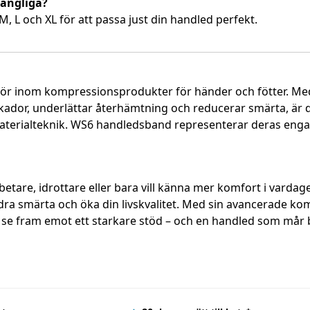
lgängliga?
M, L och XL för att passa just din handled perfekt.
tör inom kompressionsprodukter för händer och fötter. M
kador, underlättar återhämtning och reducerar smärta, är
terialteknik. WS6 handledsband representerar deras eng
etare, idrottare eller bara vill känna mer komfort i vard
lindra smärta och öka din livskvalitet. Med sin avancerade k
se fram emot ett starkare stöd – och en handled som mår b