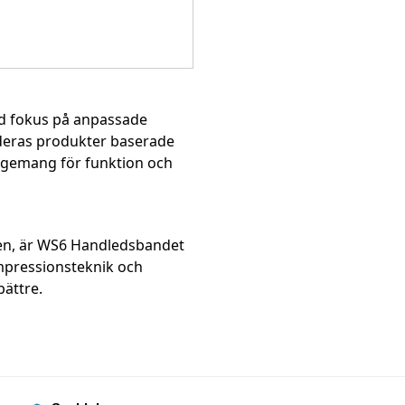
ed fokus på anpassade
 deras produkter baserade
agemang för funktion och
agen, är WS6 Handledsbandet
ompressionsteknik och
ättre.