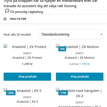
Tryck på knappen här så hjälper en medarbetare eller vår
tränade AI-assistent dig att välja rätt lösning.
Få personlig vägledning
VISA FILTER
Visar alla 20 resultat
-8%
ZAMST
ZAMST
Knästöd | ZK Protect
Knästöd | ZK Motion
1.299
kr
1.199
kr
1.299
kr
Visa produkt
Visa produkt
-20%
-17%
ZAMST
Knästöd | EK-5
ZAMST
Knästöd med hängslen | ZK-X