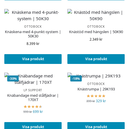
OTTOBOCK
OTTOBOCK
Knäskena med 4-punkt-system |
Knästöd med hängslen | 50K90
50K30
2.349
kr
8.399
kr
Visa produkt
Visa produkt
-30%
-18%
OTTOBOCK
Knästrumpa | 29K193
LP SUPPORT
Knäbandage med stålfjädrar |
170XT
329
kr
399
kr
699
kr
999
kr
Visa produkt
Visa produkt