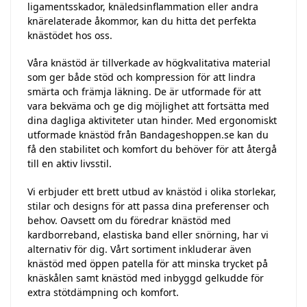
ligamentsskador, knäledsinflammation eller andra
knärelaterade åkommor, kan du hitta det perfekta
knästödet hos oss.
Våra knästöd är tillverkade av högkvalitativa material
som ger både stöd och kompression för att lindra
smärta och främja läkning. De är utformade för att
vara bekväma och ge dig möjlighet att fortsätta med
dina dagliga aktiviteter utan hinder. Med ergonomiskt
utformade knästöd från Bandageshoppen.se kan du
få den stabilitet och komfort du behöver för att återgå
till en aktiv livsstil.
Vi erbjuder ett brett utbud av knästöd i olika storlekar,
stilar och designs för att passa dina preferenser och
behov. Oavsett om du föredrar knästöd med
kardborreband, elastiska band eller snörning, har vi
alternativ för dig. Vårt sortiment inkluderar även
knästöd med öppen patella för att minska trycket på
knäskålen samt knästöd med inbyggd gelkudde för
extra stötdämpning och komfort.