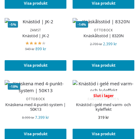
Visa produkt
Visa produkt
-5%
-14%
ZAMST
OTTOBOCK
Knästöd | JK-2
Knäskålsstöd | 8320N
2.399
kr
2.799
kr
899
kr
949
kr
Visa produkt
Visa produkt
-18%
Slut i lager
OTTOBOCK
BANDAGESHOPPEN
Knäskena med 4-punkt-system |
Knästöd i gelé med varm- och
50K13
kyleffekt
7.399
kr
319
kr
8.999
kr
Visa produkt
Visa produkt