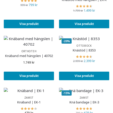
799
kr
999
kr
1.499
kr
1.799
kr
Visa produkt
Visa produkt
-20%
OTTOBOCK
Knästöd | 8353
ORTHOTEH
Knäband med hängslen | 40702
2.399
kr
2.999
kr
1.749
kr
Visa produkt
Visa produkt
-15%
ZAMST
ZAMST
Knäband | EK-1
Knä bandage | EK-3
479
kr
679
kr
799
kr