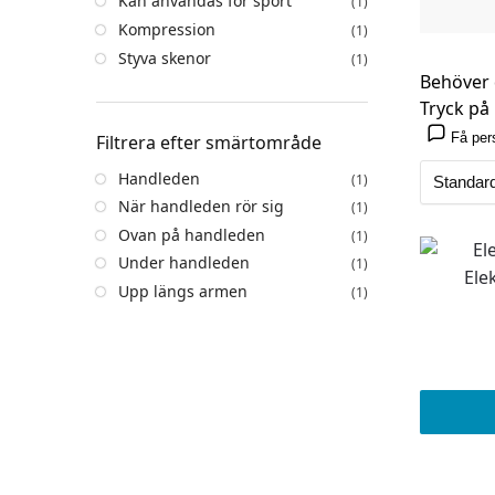
Kan användas för sport
(1)
Kompression
(1)
Styva skenor
(1)
Behöver 
Tryck på 
Få per
Filtrera efter smärtområde
Handleden
(1)
När handleden rör sig
(1)
Ovan på handleden
(1)
Under handleden
(1)
Ele
Upp längs armen
(1)