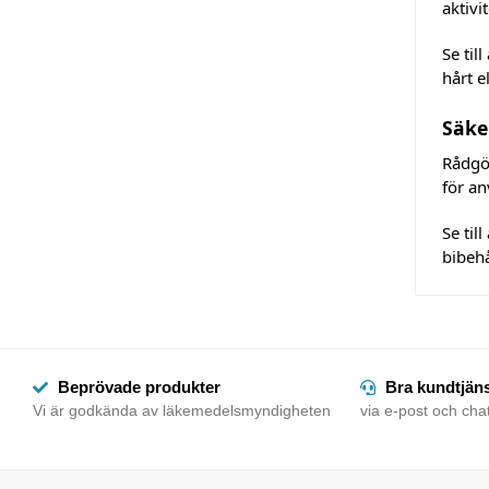
aktivi
Se til
hårt el
Säke
Rådgör
för an
Se til
bibehå
Beprövade produkter
Bra kundtjän
Vi är godkända av läkemedelsmyndigheten
via e-post och chat