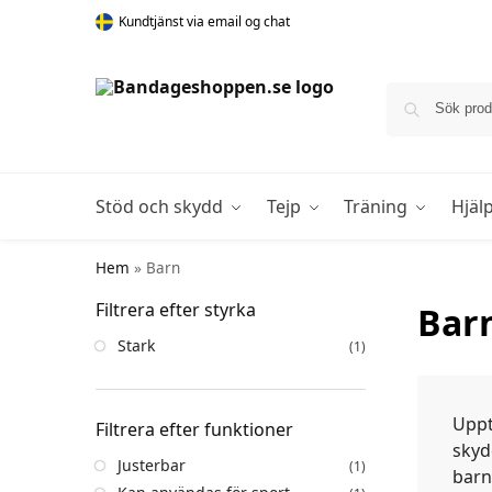
Kundtjänst via email og chat
Stöd och skydd
Tejp
Träning
Hjäl
Hem
»
Barn
Filtrera efter styrka
Bar
Stark
(1)
Uppt
Filtrera efter funktioner
skydd
Justerbar
(1)
barn