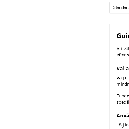
Gui
Att vä
efter 
Val 
Välj e
mindr
Funder
specif
Anvä
Följ i