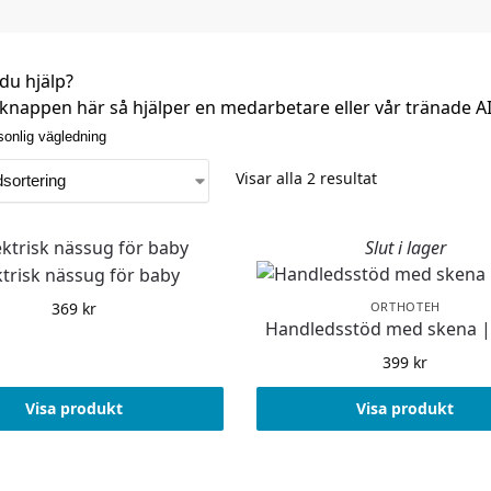
du hjälp?
knappen här så hjälper en medarbetare eller vår tränade AI-a
sonlig vägledning
Visar alla 2 resultat
Slut i lager
ktrisk nässug för baby
369
kr
ORTHOTEH
Handledsstöd med skena |
399
kr
Visa produkt
Visa produkt