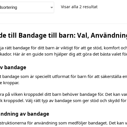
Visar alla 2 resultat
de till Bandage till barn: Val, Användni
lja rätt bandage för ditt barn är viktigt för att ge stöd, komfort och
skador. Här är en guide som hjälper dig att göra det bästa valet fö
av bandage
tt bandage som är speciellt utformat för barn för att säkerställa 
e kroppar.
a på vilken kroppsdel ditt barn behöver bandage för. Det kan var
ik kroppsdel. Välj rätt typ av bandage som ger stöd och skydd fö
ndning av bandage
nstruktionerna för användning som medföljer bandaget. Det kan v