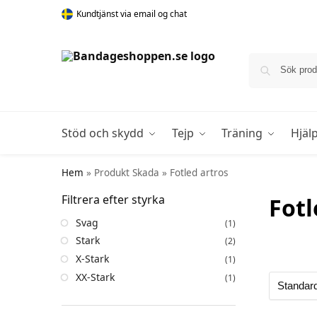
Kundtjänst via email og chat
Stöd och skydd
Tejp
Träning
Hjäl
Hem
»
Produkt Skada
»
Fotled artros
Filtrera efter styrka
Fotl
Svag
(1)
Stark
(2)
X-Stark
(1)
XX-Stark
(1)