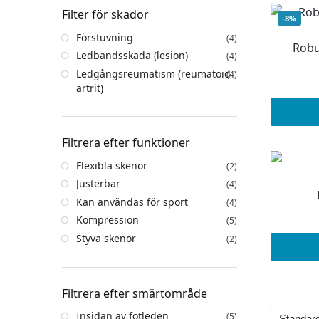
Filter för skador
-8%
Förstuvning
(4)
Robu
Ledbandsskada (lesion)
(4)
Ledgångsreumatism (reumatoid
(4)
artrit)
Filtrera efter funktioner
Flexibla skenor
(2)
Justerbar
(4)
Kan användas för sport
(4)
Kompression
(5)
Styva skenor
(2)
Filtrera efter smärtområde
Insidan av fotleden
(5)