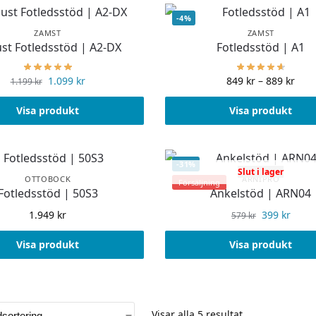
-4%
ZAMST
ZAMST
st Fotledsstöd | A2-DX
Fotledsstöd | A1
1.099
kr
849
kr
–
889
kr
1.199
kr
Visa produkt
Visa produkt
-31%
Slut i lager
OTTOBOCK
ARNIPRO
Försäljning
Fotledsstöd | 50S3
Ankelstöd | ARN04
1.949
kr
399
kr
579
kr
Visa produkt
Visa produkt
Visar alla 5 resultat