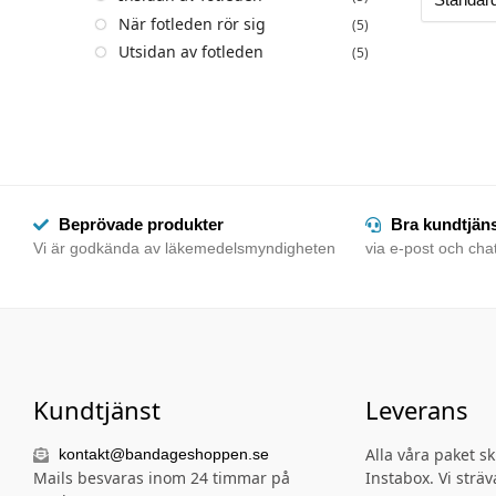
När fotleden rör sig
(5)
Utsidan av fotleden
(5)
Beprövade produkter
Bra kundtjän
Vi är godkända av läkemedelsmyndigheten
via e-post och chat
Kundtjänst
Leverans
Alla våra paket s
kontakt@bandageshoppen.se
Mails besvaras inom 24 timmar på
Instabox. Vi sträva