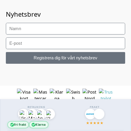
Nyhetsbrev
Registrera dig för vårt nyhetsbrev
BETALNING
FRAKT
★
★
★
★
★
Fri frakt
Klarna