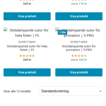
349
kr
179
kr
199
kr
Visa produkt
Visa produkt
-13%
SORBOTHANE
SORBOTHANE
Stötdämpande sulor för hela
Stötdämpande sulor för
foten | FS
pronation | S-PRO
349
kr
349
kr
399
kr
Visa produkt
Visa produkt
Visar alla 12 resultat