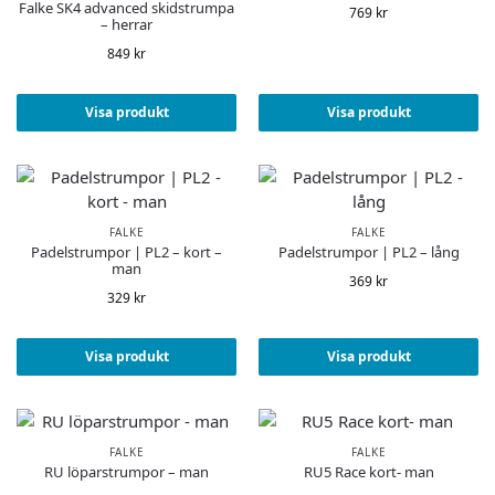
Falke SK4 advanced skidstrumpa
769
kr
– herrar
849
kr
Visa produkt
Visa produkt
FALKE
FALKE
Padelstrumpor | PL2 – kort –
Padelstrumpor | PL2 – lång
man
369
kr
329
kr
Visa produkt
Visa produkt
FALKE
FALKE
RU löparstrumpor – man
RU5 Race kort- man