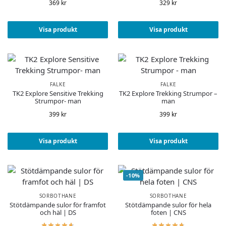
369
kr
329
kr
Visa produkt
Visa produkt
FALKE
FALKE
TK2 Explore Sensitive Trekking
TK2 Explore Trekking Strumpor –
Strumpor- man
man
399
kr
399
kr
Visa produkt
Visa produkt
-10%
SORBOTHANE
SORBOTHANE
Stötdämpande sulor för framfot
Stötdämpande sulor för hela
och häl | DS
foten | CNS