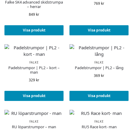
Falke SK4 advanced skidstrumpa
769
kr
– herrar
849
kr
Visa produkt
Visa produkt
FALKE
FALKE
Padelstrumpor | PL2 – kort –
Padelstrumpor | PL2 – lång
man
369
kr
329
kr
Visa produkt
Visa produkt
FALKE
FALKE
RU löparstrumpor – man
RU5 Race kort- man