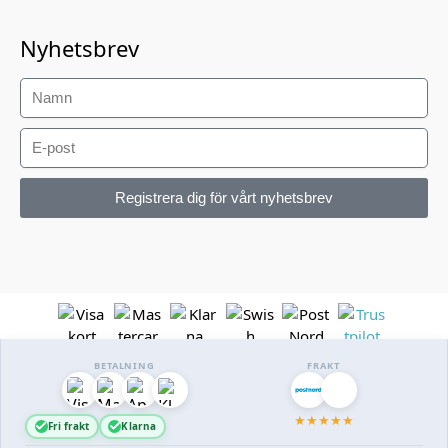
Nyhetsbrev
Registrera dig för vårt nyhetsbrev
BETALNING
FRAKT
★
★
★
★
★
Fri frakt
Klarna