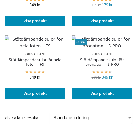
349
kr
179
kr
199
kr
Visa produkt
Visa produkt
-13%
SORBOTHANE
SORBOTHANE
Stötdämpande sulor för hela
Stötdämpande sulor för
foten | FS
pronation | S-PRO
349
kr
349
kr
399
kr
Visa produkt
Visa produkt
Visar alla 12 resultat