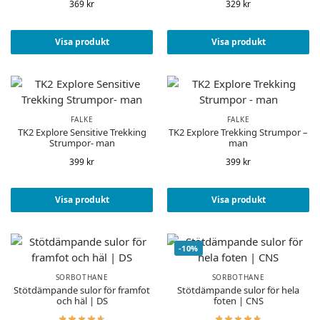
369
kr
329
kr
Visa produkt
Visa produkt
FALKE
FALKE
TK2 Explore Sensitive Trekking
TK2 Explore Trekking Strumpor –
Strumpor- man
man
399
kr
399
kr
Visa produkt
Visa produkt
-10%
SORBOTHANE
SORBOTHANE
Stötdämpande sulor för framfot
Stötdämpande sulor för hela
och häl | DS
foten | CNS