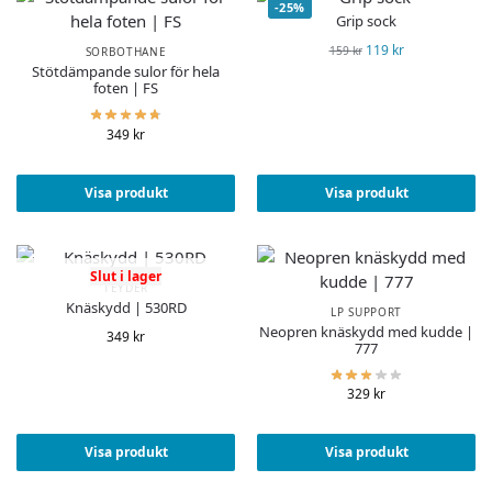
-25%
Grip sock
119
kr
159
kr
SORBOTHANE
Stötdämpande sulor för hela
foten | FS
349
kr
Visa produkt
Visa produkt
Slut i lager
TEYDER
Knäskydd | 530RD
LP SUPPORT
Neopren knäskydd med kudde |
349
kr
777
329
kr
Visa produkt
Visa produkt