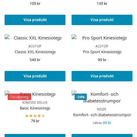
109
kr
139
kr
Visa produkt
Visa produkt
ACUTOP
ACUTOP
Classic XXL Kinesiotejp
Pro Sport Kinesiotejp
549
kr
99
kr
Visa produkt
Visa produkt
Försäljning
-34%
KINESIO DELUX
Basic Kinesiotejp
KILDE
Komfort- och diabetesstrumpor
79
kr
99
kr
149
kr