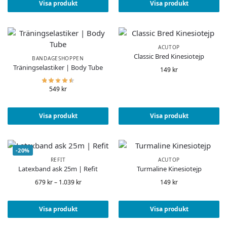
Visa produkt
Visa produkt
ACUTOP
Classic Bred Kinesiotejp
BANDAGESHOPPEN
Träningselastiker | Body Tube
149
kr
549
kr
Visa produkt
Visa produkt
-20%
REFIT
ACUTOP
Latexband ask 25m | Refit
Turmaline Kinesiotejp
679
kr
–
1.039
kr
149
kr
Visa produkt
Visa produkt