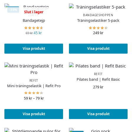
-35%
Slut i lager
ZIATEC
BANDAGESHOPPEN
Bandagetejp
Träningselastiker 5-pack
45
kr
249
kr
69
kr
Visa produkt
Visa produkt
REFIT
Pilates band | Refit Basic
REFIT
Mini träningselastik | Refit Pro
279
kr
59
kr
–
79
kr
Visa produkt
Visa produkt