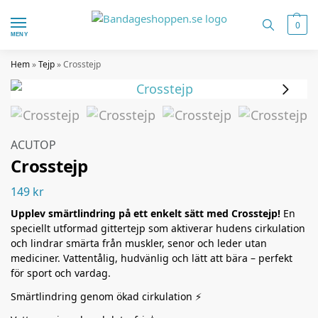
0
MENY
Hem
»
Tejp
»
Crosstejp
ACUTOP
Crosstejp
149
kr
Upplev smärtlindring på ett enkelt sätt med Crosstejp!
En
speciellt utformad gittertejp som aktiverar hudens cirkulation
och lindrar smärta från muskler, senor och leder utan
mediciner. Vattentålig, hudvänlig och lätt att bära – perfekt
för sport och vardag.
Smärtlindring genom ökad cirkulation ⚡️