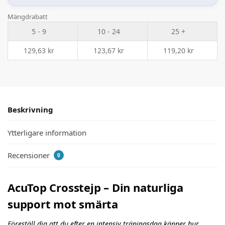
Mängdrabatt
5 - 9
10 - 24
25 +
129,63
kr
123,67
kr
119,20
kr
Beskrivning
Ytterligare information
Recensioner
0
AcuTop Crosstejp – Din naturliga
support mot smärta
Föreställ dig att du efter en intensiv träningsdag känner hur