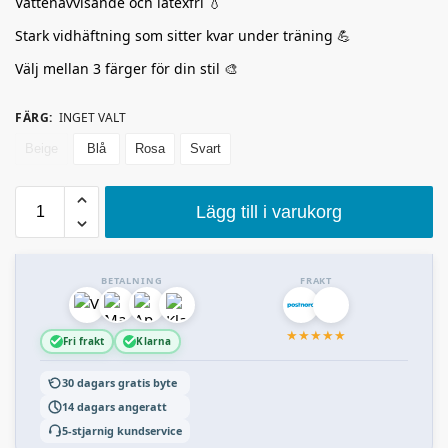
Vattenavvisande och latexfri 💧
Stark vidhäftning som sitter kvar under träning 💪
Välj mellan 3 färger för din stil 🎨
FÄRG
:
INGET VALT
Beige
Blå
Rosa
Svart
Lägg till i varukorg
BETALNING
FRAKT
★
★
★
★
★
Fri frakt
Klarna
30 dagars gratis byte
14 dagars angeratt
5-stjarnig kundservice