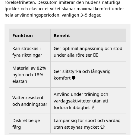
rörelsefriheten. Dessutom imiterar den hudens naturliga
tjocklek och elasticitet vilket skapar maximal komfort under
hela användningsperioden, vanligen 3–5 dagar.
Funktion
Benefit
Kan sträckas i
Ger optimal anpassning och stöd
fyra riktningar
under alla rörelser 🤸‍♂️
Material av 82%
Ger slitstyrka och långvarig
nylon och 18%
komfort 🛡️
elastan
Använd under träning och
Vattenresistent
vardagsaktiviteter utan att
och andningsbar
förlora klibbighet 💧
Diskret beige
Lämpar sig för sport och vardag
färg
utan att synas mycket 👕