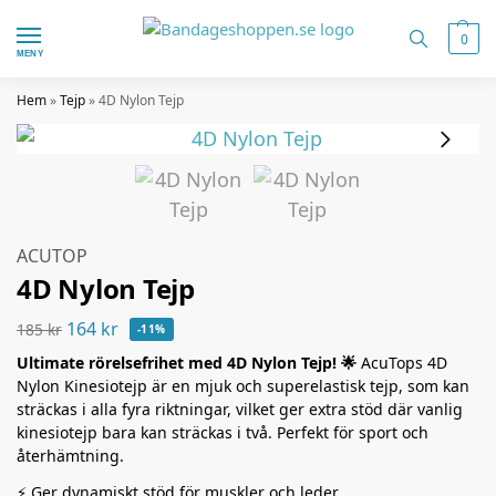
0
MENY
Hem
»
Tejp
»
4D Nylon Tejp
ACUTOP
4D Nylon Tejp
164
kr
185
kr
-11%
Ultimate rörelsefrihet med 4D Nylon Tejp! 🌟
AcuTops 4D
Nylon Kinesiotejp är en mjuk och superelastisk tejp, som kan
sträckas i alla fyra riktningar, vilket ger extra stöd där vanlig
kinesiotejp bara kan sträckas i två. Perfekt för sport och
återhämtning.
⚡ Ger dynamiskt stöd för muskler och leder