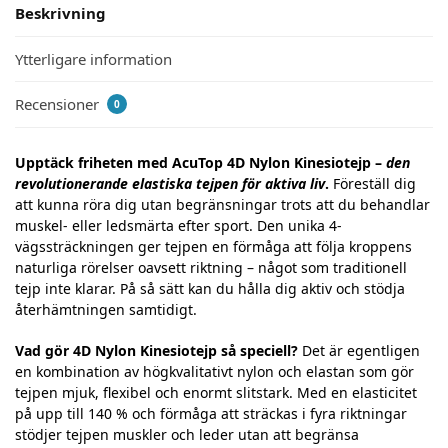
Beskrivning
Ytterligare information
Recensioner
0
Upptäck friheten med AcuTop 4D Nylon Kinesiotejp –
den
revolutionerande elastiska tejpen för aktiva liv
.
Föreställ dig
att kunna röra dig utan begränsningar trots att du behandlar
muskel- eller ledsmärta efter sport. Den unika 4-
vägssträckningen ger tejpen en förmåga att följa kroppens
naturliga rörelser oavsett riktning – något som traditionell
tejp inte klarar. På så sätt kan du hålla dig aktiv och stödja
återhämtningen samtidigt.
Vad gör 4D Nylon Kinesiotejp så speciell?
Det är egentligen
en kombination av högkvalitativt nylon och elastan som gör
tejpen mjuk, flexibel och enormt slitstark. Med en elasticitet
på upp till 140 % och förmåga att sträckas i fyra riktningar
stödjer tejpen muskler och leder utan att begränsa