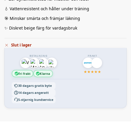
💧 Vattenresistent och håller under träning
🎯 Minskar smärta och främjar läkning
✨ Diskret beige färg för vardagsbruk
Slut i lager
BETALNING
FRAKT
★
★
★
★
★
Fri frakt
Klarna
30 dagars gratis byte
14 dagars angeratt
5-stjarnig kundservice