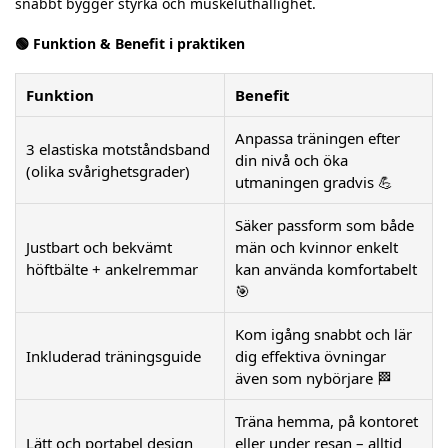
snabbt bygger styrka och muskeluthållighet.
🟢 Funktion & Benefit i praktiken
Funktion
Benefit
Anpassa träningen efter
3 elastiska motståndsband
din nivå och öka
(olika svårighetsgrader)
utmaningen gradvis 💪
Säker passform som både
Justbart och bekvämt
män och kvinnor enkelt
höftbälte + ankelremmar
kan använda komfortabelt
🎯
Kom igång snabbt och lär
Inkluderad träningsguide
dig effektiva övningar
även som nybörjare 🏁
Träna hemma, på kontoret
Lätt och portabel design
eller under resan – alltid