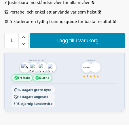
⚡ Justerbara motståndsnivåer för alla nivåer 🔄
🎒 Portabel och enkel att använda var som helst 🌍
📘 Inkluderar en tydlig träningsguide för bästa resultat 📖
Lägg till i varukorg
BETALNING
FRAKT
★
★
★
★
★
Fri frakt
Klarna
30 dagars gratis byte
14 dagars angeratt
5-stjarnig kundservice