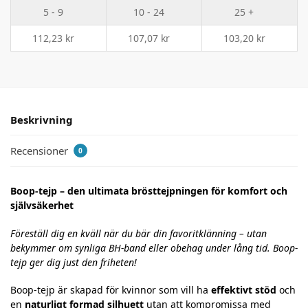
5 - 9
10 - 24
25 +
112,23
kr
107,07
kr
103,20
kr
Beskrivning
Recensioner
0
Boop-tejp – den ultimata brösttejpningen för komfort och
självsäkerhet
Föreställ dig en kväll när du bär din favoritklänning – utan
bekymmer om synliga BH-band eller obehag under lång tid. Boop-
tejp ger dig just den friheten!
Boop-tejp är skapad för kvinnor som vill ha
effektivt stöd
och
en
naturligt formad silhuett
utan att kompromissa med