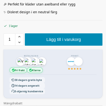
🎉 Perfekt för kläder utan axelband eller rygg
✨ Diskret design i en neutral färg
I lager
Lägg till i varukorg
BETALNING
FRAKT
★
★
★
★
★
Fri frakt
Klarna
30 dagars gratis byte
14 dagars angeratt
5-stjarnig kundservice
Mängdrabatt