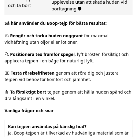
upplevelse utan att skada huden vid
och ta bort
borttagning 🛡️
Så här använder du Boop-tejp för bästa resultat:
🧼
Rengör och torka huden noggrant
för maximal
vidhäftning utan oljor eller lotioner.
🔍
Positionera tex framför spegel
, lyft brösten försiktigt och
applicera tejpen i en båge för naturligt lyft.
🤸‍♀️
Testa rörelsefriheten
genom att röra dig och justera
tejpen vid behov för komfort och jämnhet.
🧴
Ta försiktigt bort
tejpen genom att hålla huden spänd och
dra långsamt i en vinkel.
Vanliga frågor och svar
Kan tejpen användas på känslig hud?
Ja, Boop-tejpen är tillverkad av hudvänliga material som är