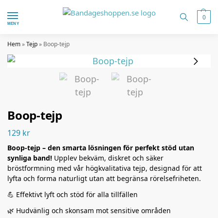
0
MENY
Hem
»
Tejp
»
Boop-tejp
Boop-tejp
129
kr
Boop-tejp – den smarta lösningen för perfekt stöd utan
synliga band!
Upplev bekväm, diskret och säker
bröstformning med vår högkvalitativa tejp, designad för att
lyfta och forma naturligt utan att begränsa rörelsefriheten.
💪 Effektivt lyft och stöd för alla tillfällen
🌿 Hudvänlig och skonsam mot sensitive områden