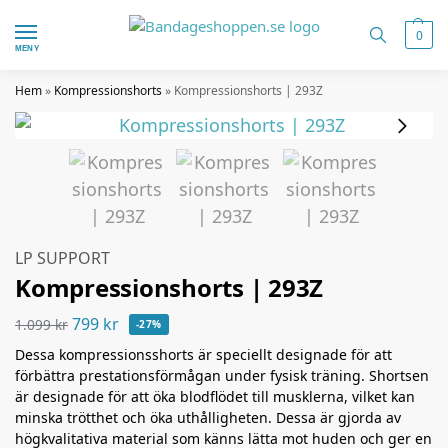
0
MENY
Hem
»
Kompressionshorts
»
Kompressionshorts | 293Z
LP SUPPORT
Kompressionshorts | 293Z
799
kr
1.099
kr
-27%
Dessa kompressionsshorts är speciellt designade för att
förbättra prestationsförmågan under fysisk träning. Shortsen
är designade för att öka blodflödet till musklerna, vilket kan
minska trötthet och öka uthålligheten. Dessa är gjorda av
högkvalitativa material som känns lätta mot huden och ger en