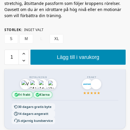
stretchig, åtsittande passform som följer kroppens rörelser.
Oavsett om du är en idrottare på hög nivå eller en motionär
som vill förbättra din träning.
STORLEK
:
INGET VALT
S
M
L
XL
Lägg till i varukorg
BETALNING
FRAKT
★
★
★
★
★
Fri frakt
Klarna
30 dagars gratis byte
14 dagars angeratt
5-stjarnig kundservice