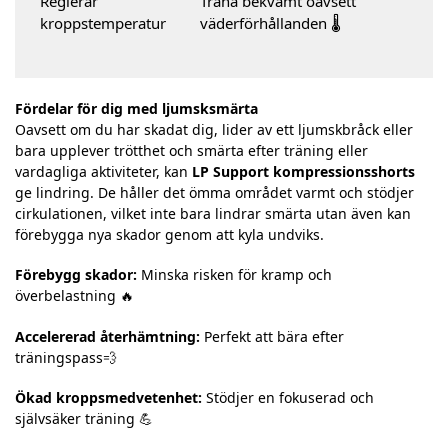
Reglerar
Träna bekvämt oavsett
kroppstemperatur
väderförhållanden 🌡️
Fördelar för dig med ljumsksmärta
Oavsett om du har skadat dig, lider av ett ljumskbråck eller
bara upplever trötthet och smärta efter träning eller
vardagliga aktiviteter, kan
LP Support kompressionsshorts
ge lindring. De håller det ömma området varmt och stödjer
cirkulationen, vilket inte bara lindrar smärta utan även kan
förebygga nya skador genom att kyla undviks.
Förebygg skador:
Minska risken för kramp och
överbelastning 🔥
Accelererad återhämtning:
Perfekt att bära efter
träningspass💨
Ökad kroppsmedvetenhet:
Stödjer en fokuserad och
självsäker träning 💪