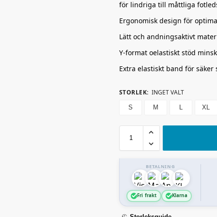
för lindriga till måttliga fot
Ergonomisk design för optima
Lätt och andningsaktivt mater
Y-format oelastiskt stöd minsk
Extra elastiskt band för säker 
STORLEK
:
INGET VALT
S
M
L
XL
BETALNING
Fri frakt
Klarna
Storleksguide