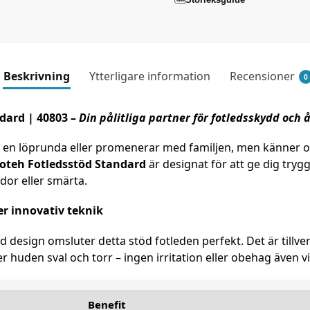
Beskrivning
Ytterligare information
Recensioner
0
dard | 40803 –
Din pålitliga partner för fotledsskydd och
på en löprunda eller promenerar med familjen, men känner or
oteh Fotledsstöd Standard
är designat för att ge dig tryg
ador eller smärta.
r innovativ teknik
esign omsluter detta stöd fotleden perfekt. Det är tillverkat
r huden sval och torr – ingen irritation eller obehag även 
Benefit