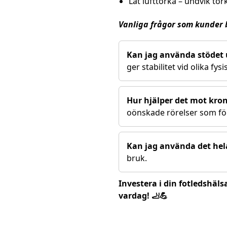
Låt lufttorka – undvik tor
Vanliga frågor som kunder b
Kan jag använda stödet 
ger stabilitet vid olika fysi
Hur hjälper det mot kroni
oönskade rörelser som för
Kan jag använda det hel
bruk.
Investera i din fotledshäl
vardag! 🦶💪