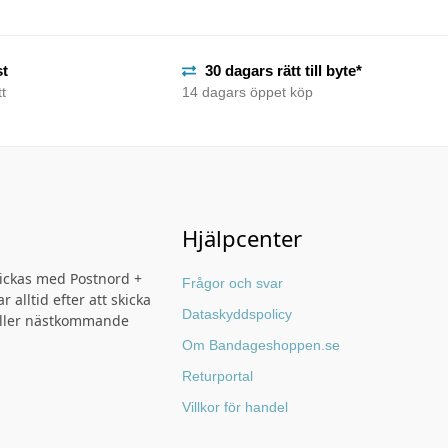
st
30 dagars rätt till byte*
t
14 dagars öppet köp
Hjälpcenter
kickas med Postnord +
Frågor och svar
r alltid efter att skicka
Dataskyddspolicy
ller nästkommande
Om Bandageshoppen.se
Returportal
Villkor för handel