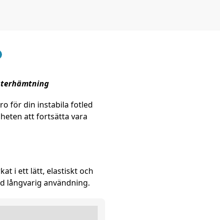
 återhämtning
o för din instabila fotled
gheten att fortsätta vara
 i ett lätt, elastiskt och
vid långvarig användning.