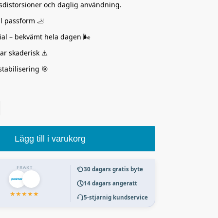
ledsdistorsioner och daglig användning.
l passform 🦶
ial – bekvämt hela dagen 🌬️
ar skaderisk ⚠️
stabilisering 🎯
Lägg till i varukorg
FRAKT
30 dagars gratis byte
14 dagars angeratt
★
★
★
★
★
5-stjarnig kundservice