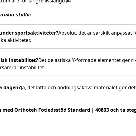
ktumlare för längre livslängd 🌬️
rukar ställa:
under sportsaktiviteter?
Absolut, det är särskilt anpassat 
ska aktiviteter.
sk instabilitet?
Det oelastiska Y-formade elementet ger ri
sämrar instabilitet.
a dagen?
Ja, det lätta och andningsaktiva materialet gör de
sa med Orthoteh Fotledsstöd Standard | 40803 och ta steg