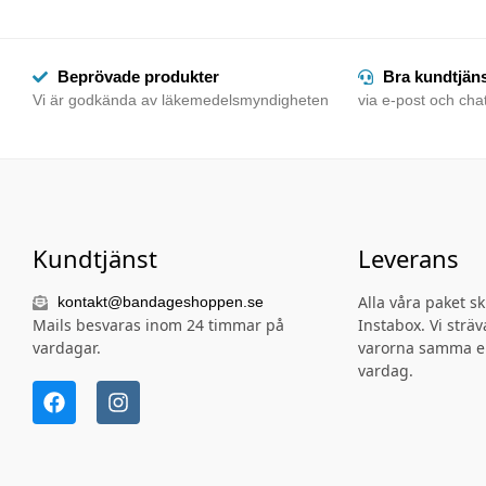
Beprövade produkter
Bra kundtjän
Vi är godkända av läkemedelsmyndigheten
via e-post och chat
Kundtjänst
Leverans
Alla våra paket s
kontakt@bandageshoppen.se
Mails besvaras inom 24 timmar på
Instabox. Vi sträva
vardagar.
varorna samma e
vardag.