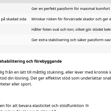
Ger en perfekt passform för maximal komfort oc
t på skadad sida
Minskar risken för förvärrade skador och ger e
g
Håller foten sval och torr, vilket gör stödet b
Ger extra stabilisering och säker passform oavs
rehabilitering och förebyggande
från en lätt till måttlig stukning, eller lever med kronisk ins
sstöd din lösning. Det ger effektivt stöd som underlättar s
teter eller sport.
ten för att bevara elasticitet och stödfunktion 🧼