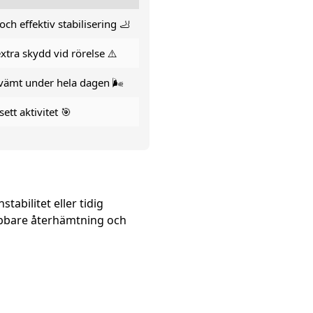
h effektiv stabilisering 🦶
xtra skydd vid rörelse ⚠️
ekvämt under hela dagen 🌬️
ett aktivitet 🎯
tabilitet eller tidig
nabbare återhämtning och