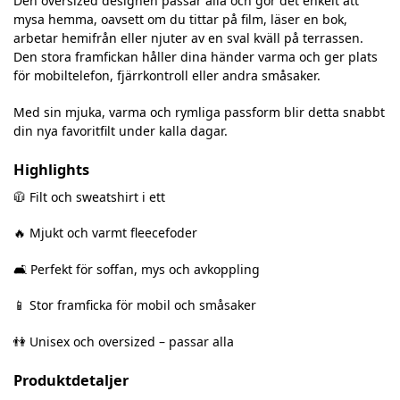
Den oversized designen passar alla och gör det enkelt att
mysa hemma, oavsett om du tittar på film, läser en bok,
arbetar hemifrån eller njuter av en sval kväll på terrassen.
Den stora framfickan håller dina händer varma och ger plats
för mobiltelefon, fjärrkontroll eller andra småsaker.
Med sin mjuka, varma och rymliga passform blir detta snabbt
din nya favoritfilt under kalla dagar.
Highlights
🧥 Filt och sweatshirt i ett
🔥 Mjukt och varmt fleecefoder
🛋️ Perfekt för soffan, mys och avkoppling
📱 Stor framficka för mobil och småsaker
👫 Unisex och oversized – passar alla
Produktdetaljer