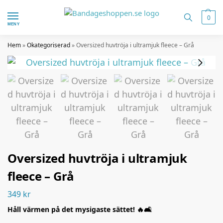
0
MENY
Hem
»
Okategoriserad
»
Oversized huvtröja i ultramjuk fleece – Grå
Oversized huvtröja i ultramjuk
fleece – Grå
349
kr
Håll värmen på det mysigaste sättet! 🔥🛋️