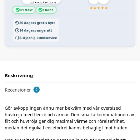
★
★
★
★
★
Fri frakt
Klarna
30 dagars gratis byte
14 dagars angeratt
5-stjarnig kundservice
Beskrivning
Recensioner
0
Gör avkopplingen ännu mer bekväm med vår oversized
huvtröja med fleece och ärmar. Den smarta kombinationen av
filt och huvtröja ger dig maximal värme och rörelsefrihet,
medan det mjuka fleecefodret känns behagligt mot huden.