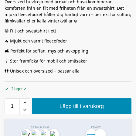
Oversized huvtröja med ärmar och huva kombinerar
komforten från en filt med friheten från en sweatshirt. Det
mjuka fleecefodret håller dig härligt varm – perfekt för soffan,
filmkvällar eller kalla vinterkvällar ❄️
🧥 Filt och sweatshirt i ett
🔥 Mjukt och varmt fleecefoder
🛋️ Perfekt för soffan, mys och avkoppling
📱 Stor framficka för mobil och småsaker
👫 Unisex och oversized – passar alla
I lager ✓
Lägg till i varukorg
BETALNING
FRAKT