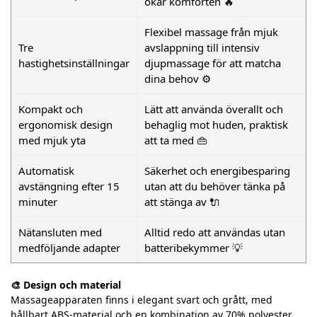
ökar komforten 🔥
Flexibel massage från mjuk
Tre
avslappning till intensiv
hastighetsinställningar
djupmassage för att matcha
dina behov ⚙️
Kompakt och
Lätt att använda överallt och
ergonomisk design
behaglig mot huden, praktisk
med mjuk yta
att ta med 👜
Automatisk
Säkerhet och energibesparing
avstängning efter 15
utan att du behöver tänka på
minuter
att stänga av 🔌
Nätansluten med
Alltid redo att användas utan
medföljande adapter
batteribekymmer 💡
🎨 Design och material
Massageapparaten finns i elegant svart och grått, med
hållbart ABS-material och en kombination av 70% polyester