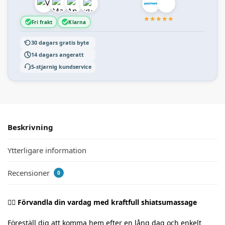
★
★
★
★
★
Fri frakt
Klarna
30 dagars gratis byte
14 dagars angeratt
5-stjarnig kundservice
Beskrivning
Ytterligare information
Recensioner
0
💆‍♀️ Förvandla din vardag med kraftfull shiatsumassage
Föreställ dig att komma hem efter en lång dag och enkelt