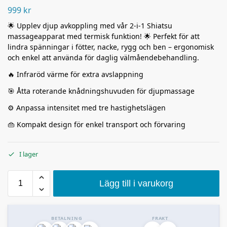
999
kr
🌟 Upplev djup avkoppling med vår 2-i-1 Shiatsu
massageapparat med termisk funktion! 🌟 Perfekt för att
lindra spänningar i fötter, nacke, rygg och ben – ergonomisk
och enkel att använda för daglig välmåendebehandling.
🔥 Infraröd värme för extra avslappning
🎯 Åtta roterande knådningshuvuden för djupmassage
⚙️ Anpassa intensitet med tre hastighetslägen
👜 Kompakt design för enkel transport och förvaring
I lager
Lägg till i varukorg
BETALNING
FRAKT