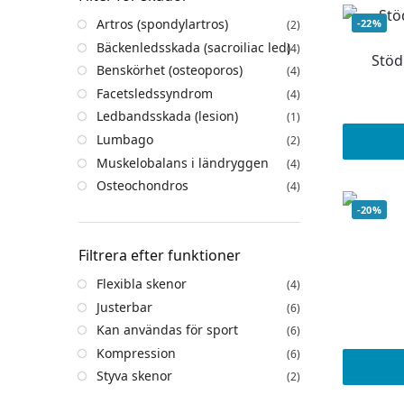
Artros (spondylartros)
-22%
(2)
Bäckenledsskada (sacroiliac led)
(4)
Stöd
Benskörhet (osteoporos)
(4)
Facetsledssyndrom
(4)
Ledbandsskada (lesion)
(1)
Lumbago
(2)
Muskelobalans i ländryggen
(4)
Osteochondros
(4)
-20%
Filtrera efter funktioner
Flexibla skenor
(4)
Justerbar
(6)
Kan användas för sport
(6)
Kompression
(6)
Styva skenor
(2)