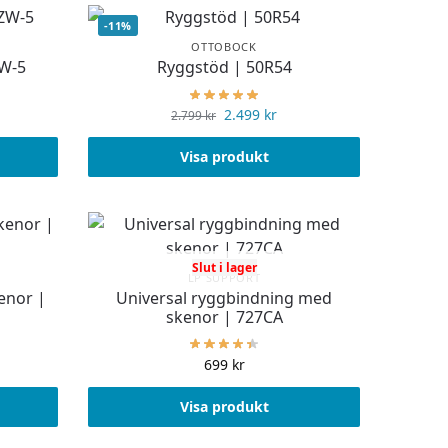
-11%
OTTOBOCK
ZW-5
Ryggstöd | 50R54
2.499
kr
2.799
kr
Visa produkt
Slut i lager
LP SUPPORT
enor |
Universal ryggbindning med
skenor | 727CA
699
kr
Visa produkt