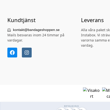
Kundtjänst
Leverans
Alla våra paket s
kontakt@bandageshoppen.se
Mails besvaras inom 24 timmar på
Instabox. Vi sträva
vardagar.
varorna samma e
vardag.
BETALNING