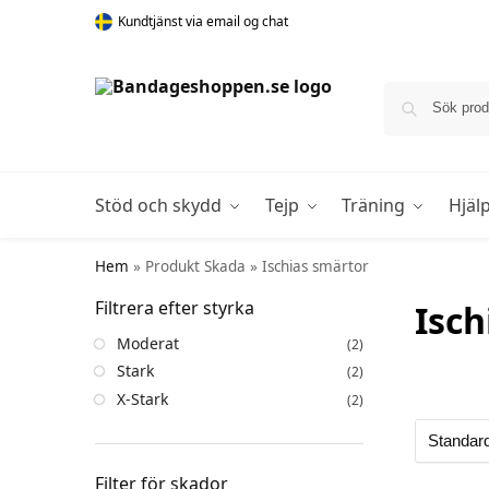
Kundtjänst via email og chat
Stöd och skydd
Tejp
Träning
Hjäl
Hem
»
Produkt Skada
»
Ischias smärtor
Filtrera efter styrka
Isch
Moderat
(2)
Stark
(2)
X-Stark
(2)
Filter för skador