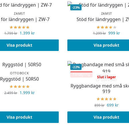
-23%
ZAMST
ZAMST
 för ländryggen | ZW-7
Stöd för ländryggen | 
1.399
kr
999
kr
1.799
kr
1.299
kr
Visa produkt
Visa produkt
-22%
OTTOBOCK
Försäljning
Slut i lager
Ryggstöd | 50R50
LP SUPPORT
Ryggbandage med små sk
919
1.999
kr
2.499
kr
699
kr
899
kr
Visa produkt
Visa produkt