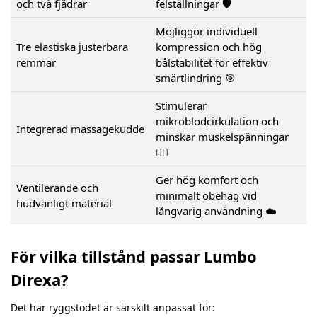
och två fjädrar
felställningar 🛡️
Möjliggör individuell
Tre elastiska justerbara
kompression och hög
remmar
bålstabilitet för effektiv
smärtlindring 🎯
Stimulerar
mikroblodcirkulation och
Integrerad massagekudde
minskar muskelspänningar
💆‍♀️
Ger hög komfort och
Ventilerande och
minimalt obehag vid
hudvänligt material
långvarig användning ☁️
För vilka tillstånd passar Lumbo
Direxa?
Det här ryggstödet är särskilt anpassat för: