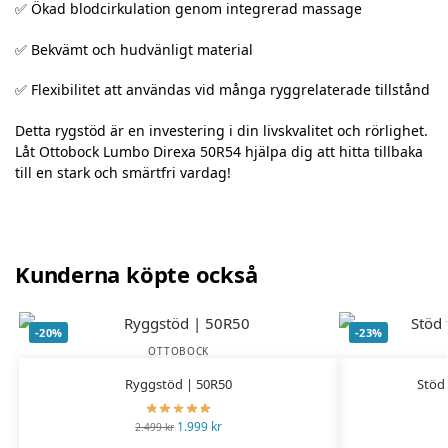
✅ Ökad blodcirkulation genom integrerad massage
✅ Bekvämt och hudvänligt material
✅ Flexibilitet att användas vid många ryggrelaterade tillstånd
Detta rygstöd är en investering i din livskvalitet och rörlighet.
Låt Ottobock Lumbo Direxa 50R54 hjälpa dig att hitta tillbaka
till en stark och smärtfri vardag!
Kunderna köpte också
-20%
-23%
OTTOBOCK
Ryggstöd | 50R50
Stöd
1.999
kr
2.499
kr