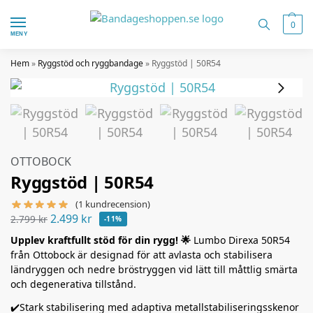
0
MENY
Hem
»
Ryggstöd och ryggbandage
»
Ryggstöd | 50R54
OTTOBOCK
Ryggstöd | 50R54
(
1
kundrecension)
2.499
kr
2.799
kr
-11%
Upplev kraftfullt stöd för din rygg! 🌟
Lumbo Direxa 50R54
från Ottobock är designad för att avlasta och stabilisera
ländryggen och nedre bröstryggen vid lätt till måttlig smärta
och degenerativa tillstånd.
✔️Stark stabilisering med adaptiva metallstabiliseringsskenor