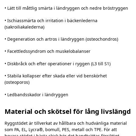
• Lätt till måttlig smärta i ländryggen och nedre bröstryggen
• Ischiassmärta och irritation i bäckenlederna
(sakroiliakalederna)
• Degeneration och artros i ländryggen (osteochondros)
• Facettledssyndrom och muskelobalanser
• Diskbråck och efter operationer i ryggen (L3 till S1)
• Stabila kollapser efter skada eller vid benskörhet
(osteoporos)
• Ledbandsskador i ländryggen
Material och skötsel för lång livslängd
Ryggstödet är tillverkat av hållbara och hudvänliga material
som PA, EL, Lycra®, bomull, PES, metall och TPE. För att
bevara stödet i bästa skick bör det handtvättas försiktigt,