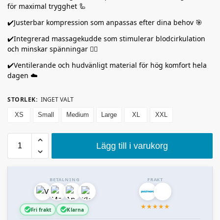
för maximal trygghet 🦾
✔️Justerbar kompression som anpassas efter dina behov 🎯
✔️Integrerad massagekudde som stimulerar blodcirkulation
och minskar spänningar 💆‍♂️
✔️Ventilerande och hudvänligt material för hög komfort hela
dagen ☁️
STORLEK
:
INGET VALT
XS
Small
Medium
Large
XL
XXL
Lägg till i varukorg
BETALNING
FRAKT
★
★
★
★
★
Fri frakt
Klarna