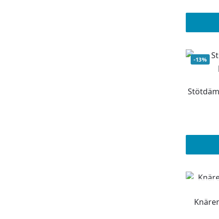
-13%
Stötdäm
Knärem