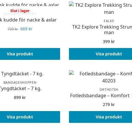
Slut i lager
BANDAGESHOPPEN
sk kudde för nacke & axlar
FALKE
TK2 Explore Trekking Stru
669
kr
729
kr
man
399
kr
Visa produkt
Visa produkt
BANDAGESHOPPEN
Tyngdtäcket – 7 kg.
ORTHOTEH
Fotledsbandage – Komfort 
899
kr
279
kr
Visa produkt
Visa produkt