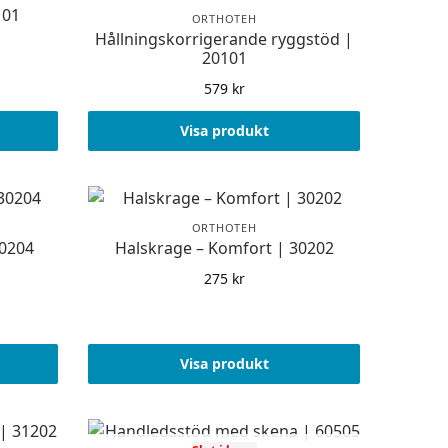
101
ORTHOTEH
Hållningskorrigerande ryggstöd |
20101
579
kr
Visa produkt
ORTHOTEH
30204
Halskrage – Komfort | 30202
275
kr
Visa produkt