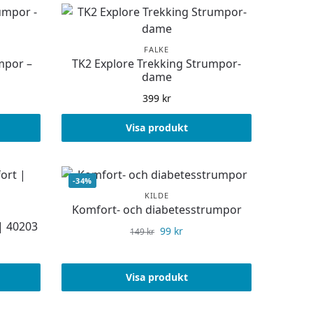
FALKE
mpor –
TK2 Explore Trekking Strumpor-
dame
399
kr
Visa produkt
-34%
KILDE
Komfort- och diabetesstrumpor
| 40203
99
kr
149
kr
Visa produkt