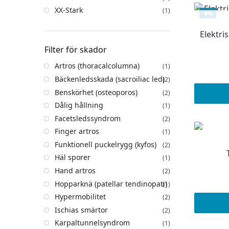
XX-Stark
(1)
-8%
Elektri
Filter för skador
Artros (thoracalcolumna)
(1)
Bäckenledsskada (sacroiliac led)
(2)
Benskörhet (osteoporos)
(2)
Dålig hållning
(1)
Facetsledssyndrom
(2)
Finger artros
(1)
Funktionell puckelrygg (kyfos)
(2)
Häl sporer
(1)
Hand artros
(2)
Hopparknä (patellar tendinopati)
(1)
Hypermobilitet
(2)
Ischias smärtor
(2)
Karpaltunnelsyndrom
(1)