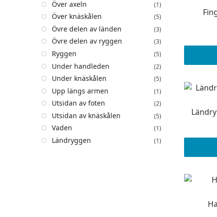
Över axeln
(1)
Fin
Över knäskålen
(5)
Övre delen av länden
(3)
Övre delen av ryggen
(3)
Ryggen
(5)
Under handleden
(2)
Under knäskålen
(5)
Upp längs armen
(1)
Utsidan av foten
(2)
Ländry
Utsidan av knäskålen
(5)
Vaden
(1)
Ländryggen
(1)
Ha