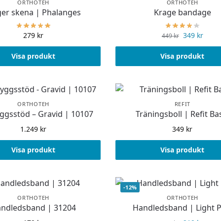
ORTHOTEH
ORTHOTEH
ger skena | Phalanges
Krage bandage
279
kr
349
kr
449
kr
Visa produkt
Visa produkt
ORTHOTEH
REFIT
ggsstöd – Gravid | 10107
Träningsboll | Refit Ba
1.249
kr
349
kr
Visa produkt
Visa produkt
-12%
ORTHOTEH
ORTHOTEH
ndledsband | 31204
Handledsband | Light P