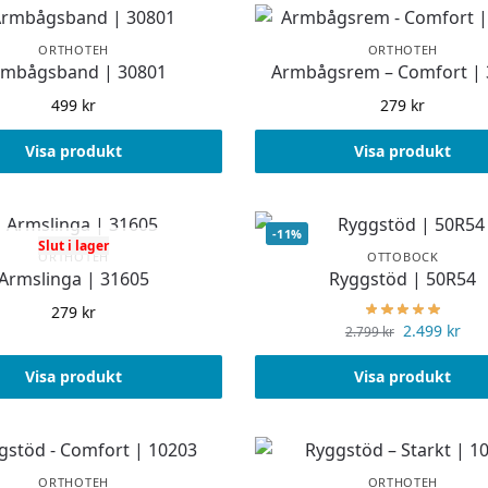
ORTHOTEH
ORTHOTEH
rmbågsband | 30801
Armbågsrem – Comfort | 
499
kr
279
kr
Visa produkt
Visa produkt
-11%
Slut i lager
ORTHOTEH
OTTOBOCK
Armslinga | 31605
Ryggstöd | 50R54
279
kr
2.499
kr
2.799
kr
Visa produkt
Visa produkt
ORTHOTEH
ORTHOTEH