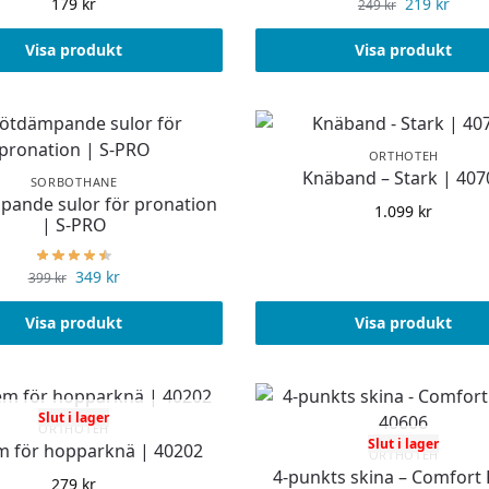
179
kr
219
kr
249
kr
Visa produkt
Visa produkt
ORTHOTEH
Knäband – Stark | 407
SORBOTHANE
pande sulor för pronation
1.099
kr
| S-PRO
349
kr
399
kr
Visa produkt
Visa produkt
Slut i lager
ORTHOTEH
Slut i lager
 för hopparknä | 40202
ORTHOTEH
4-punkts skina – Comfort 
279
kr