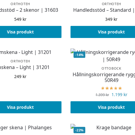
ORTHOTEH
ORTHOTEH
sstöd – 2 skenor | 31603
Handledsstöd – Standard |
549
kr
349
kr
Visa produkt
Visa produkt
-14%
ORTHOTEH
skena – Light | 31201
OTTOBOCK
Hållningskorrigerande ryg
249
kr
50R49
1.199
kr
1.399
kr
Visa produkt
Visa produkt
-22%