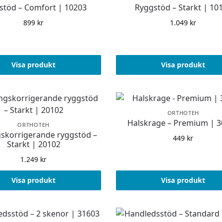
stöd – Comfort | 10203
Ryggstöd – Starkt | 10
899
kr
1.049
kr
Visa produkt
Visa produkt
ORTHOTEH
Halskrage – Premium | 
ORTHOTEH
gskorrigerande ryggstöd –
449
kr
Starkt | 20102
1.249
kr
Visa produkt
Visa produkt