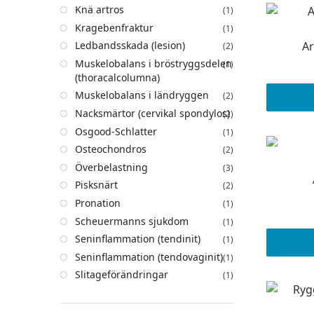
Knä artros
(1)
Kragebenfraktur
(1)
Ledbandsskada (lesion)
A
(2)
Muskelobalans i bröstryggsdelen
(1)
(thoracalcolumna)
Muskelobalans i ländryggen
(2)
Nacksmärtor (cervikal spondylos)
(2)
Osgood-Schlatter
(1)
Osteochondros
(2)
Överbelastning
(3)
Pisksnärt
(2)
Pronation
(1)
Scheuermanns sjukdom
(1)
Seninflammation (tendinit)
(1)
Seninflammation (tendovaginit)
(1)
Slitageförändringar
(1)