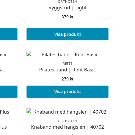
ORTHOTEH
Ryggstöd | Light
379
kr
Visa produkt
REFIT
sic
Pilates band | Refit Basic
279
kr
Visa produkt
ORTHOTEH
lus
Knäband med hängslen | 40702