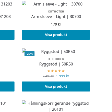
ORTHOTEH
31203
Arm sleeve – Light | 30700
179
kr
Visa produkt
-20%
OTTOBOCK
Ryggstöd | 50R50
1.999
kr
2.499
kr
Visa produkt