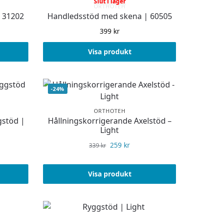
Slut i lager
ORTHOTEH
 31202
Handledsstöd med skena | 60505
399
kr
Visa produkt
-24%
ORTHOTEH
gstöd |
Hållningskorrigerande Axelstöd –
Light
259
kr
339
kr
Visa produkt