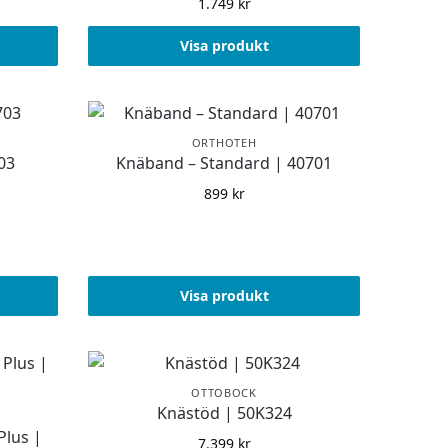
1.749
kr
Visa produkt
ORTHOTEH
03
Knäband – Standard | 40701
899
kr
Visa produkt
OTTOBOCK
Knästöd | 50K324
Plus |
7.399
kr