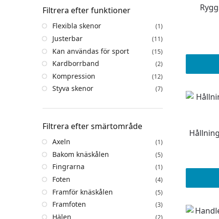
Rygg
Filtrera efter funktioner
Flexibla skenor
(1)
Justerbar
(11)
Kan användas för sport
(15)
Kardborrband
(2)
Kompression
(12)
Styva skenor
(7)
Filtrera efter smärtområde
Hållnin
Axeln
(1)
Bakom knäskålen
(5)
Fingrarna
(1)
Foten
(4)
Framför knäskålen
(5)
Framfoten
(3)
Hälen
(2)