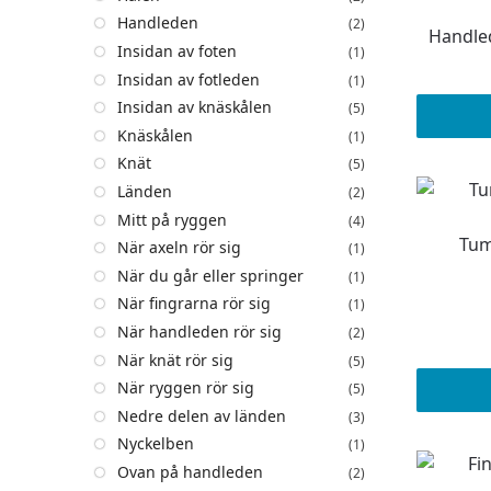
Handleden
(2)
Handled
Insidan av foten
(1)
Insidan av fotleden
(1)
Insidan av knäskålen
(5)
Knäskålen
(1)
Knät
(5)
Länden
(2)
Mitt på ryggen
(4)
Tum
När axeln rör sig
(1)
När du går eller springer
(1)
När fingrarna rör sig
(1)
När handleden rör sig
(2)
När knät rör sig
(5)
När ryggen rör sig
(5)
Nedre delen av länden
(3)
Nyckelben
(1)
Ovan på handleden
(2)