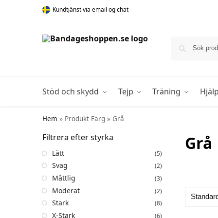
Kundtjänst via email og chat
Stöd och skydd
Tejp
Träning
Hjäl
Hem
»
Produkt Färg
»
Grå
Filtrera efter styrka
Grå
Lätt
(5)
Svag
(2)
Måttlig
(3)
Moderat
(2)
Stark
(8)
X-Stark
(6)