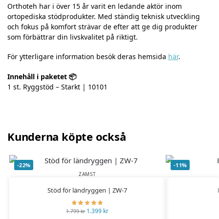
Orthoteh har i över 15 år varit en ledande aktör inom
ortopediska stödprodukter. Med ständig teknisk utveckling
och fokus på komfort strävar de efter att ge dig produkter
som förbättrar din livskvalitet på riktigt.
För ytterligare information besök deras hemsida
här
.
Innehåll i paketet 📦
1 st. Ryggstöd – Starkt | 10101
Kunderna köpte också
-22%
-11%
ZAMST
Stöd för ländryggen | ZW-7
1.399
kr
1.799
kr