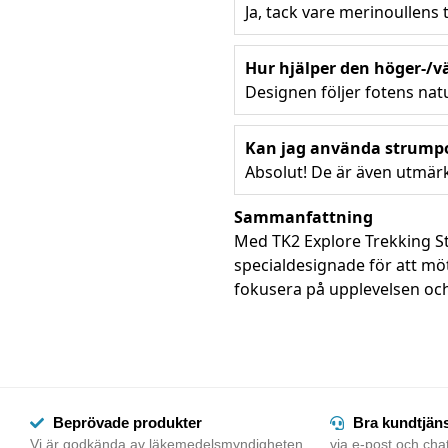
Ja, tack vare merinoullens
Hur hjälper den höger-/
Designen följer fotens nat
Kan jag använda strumpo
Absolut! De är även utmärk
Sammanfattning
Med TK2 Explore Trekking S
specialdesignade för att möt
fokusera på upplevelsen och 
Beprövade produkter
Bra kundtjän
Vi är godkända av läkemedelsmyndigheten
via e-post och chat