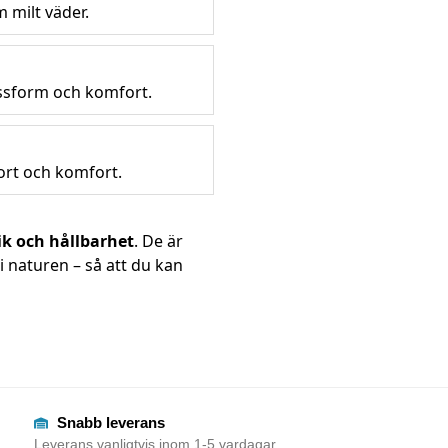
 milt väder.
assform och komfort.
ort och komfort.
ik och hållbarhet
. De är
i naturen – så att du kan
Snabb leverans
Leverans vanligtvis inom 1-5 vardagar