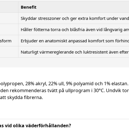
Benefit
Skyddar stresszoner och ger extra komfort under vand
Håller fötterna torra och blåsfria även vid långvarig a
ssform
Erbjuder en anatomiskt anpassad komfort som förhind
Naturligt värmereglerande och luktresistent även efte
lypropen, 28% akryl, 22% ull, 9% polyamid och 1% elastan. 
ngden rekommenderas tvätt på ullprogram i 30°C. Undvik tor
att skydda fibrerna.
 vid olika väderförhållanden?