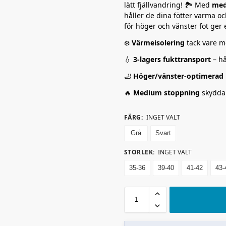
lätt fjällvandring! 🏞️ Med
med
håller de dina fötter varma 
för höger och vänster fot ger
❄️
Värmeisolering
tack vare me
💧
3-lagers fukttransport
– hå
🦶
Höger/vänster-optimerad
🔥
Medium stoppning
skyddar
FÄRG
:
INGET VALT
Grå
Svart
STORLEK
:
INGET VALT
35-36
39-40
41-42
43-