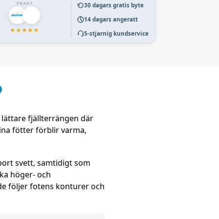
FRAKT
30 dagars gratis byte
14 dagars angeratt
★
★
★
★
★
5-stjarnig kundservice
lättare fjällterrängen där
na fötter förblir varma,
ort svett, samtidigt som
ika höger- och
e följer fotens konturer och