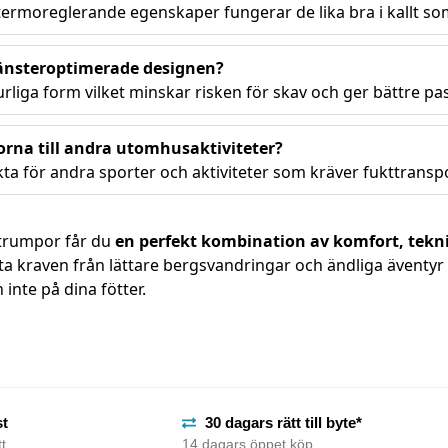
 termoreglerande egenskaper fungerar de lika bra i kallt som
vänsteroptimerade designen?
urliga form vilket minskar risken för skav och ger bättre p
rna till andra utomhusaktiviteter?
ta för andra sporter och aktiviteter som kräver fukttransp
trumpor får du
en perfekt kombination av komfort, tekn
a kraven från lättare bergsvandringar och ändliga äventyr 
inte på dina fötter.
st
30 dagars rätt till byte*
t
14 dagars öppet köp