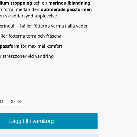
ium stoppning
och en
merinoullblandning
och torra, medan den
optimerade passformen
 en skräddarsydd upplevelse.
rinoull – håller fötterna varma i alla väder
ller fötterna torra och fräscha
 passform
för maximal komfort
 stresszoner vid vandring
44
37-38
Lägg till i varukorg