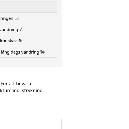
ringen 🦶
nvändning 💧
rar skav 🔄
r lång dags vandring 🐑
För att bevara
ktumling, strykning,