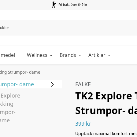
Fri frakt över 649 kr
pmedel
Wellness
Brands
Artiklar
king Strumpor- dame
FALKE
TK2 Explore 
Strumpor- 
399
kr
Upptäck maximal komfort med 