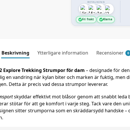
BETALNING
Fri frakt
Klarna
Beskrivning
Ytterligare information
Recensioner
0
2 Explore Trekking Strumpor för dam
– designade för den 
 dig en vandring när kylan biter och marken är fuktig, men di
en. Detta är precis vad dessa strumpor levererar.
ansport
skyddar effektivt mot blåsor genom att snabbt leda b
ar stötar för att ge komfort i varje steg. Tack vare den un
signen sitter strumporna som en skräddarsydd handske – d
n.